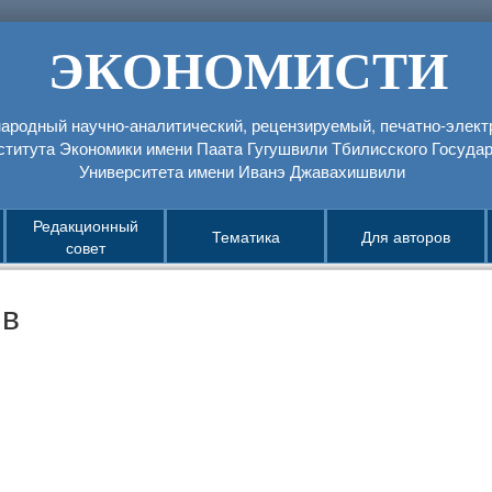
ЭКОНОМИСТИ
родный научно-аналитический, рецензируемый, печатно-элек
ститута Экономики имени Паатa Гугушвили Тбилисского Государ
Университета имени Иванэ Джавахишвили
Редакционный
Тематика
Для авторов
совет
ив
1
3
1