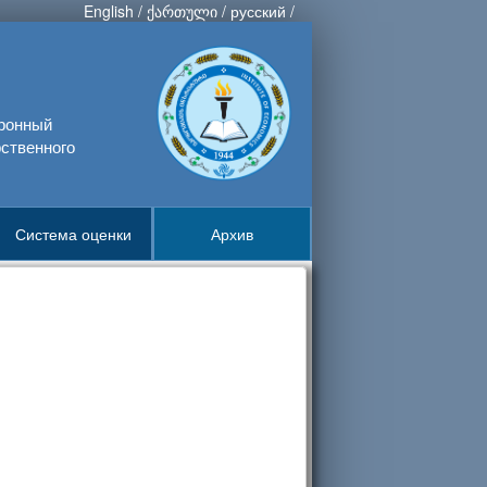
English
/
ქართული
/
русский
/
тронный
ственного
Система оценки
Архив