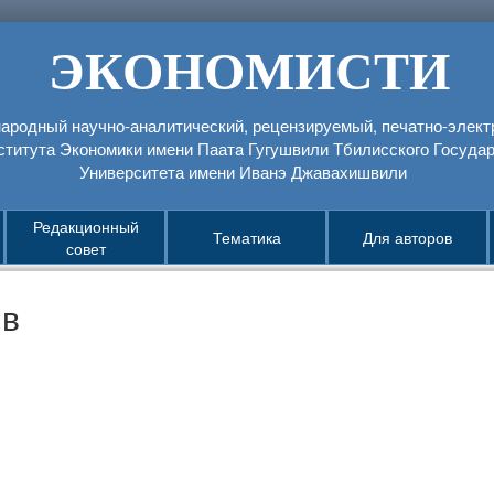
ЭКОНОМИСТИ
родный научно-аналитический, рецензируемый, печатно-элек
ститута Экономики имени Паатa Гугушвили Тбилисского Государ
Университета имени Иванэ Джавахишвили
Редакционный
Тематика
Для авторов
совет
ив
1
3
1