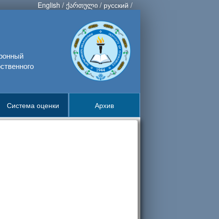
English
/
ქართული
/
русский
/
тронный
ственного
Система оценки
Архив