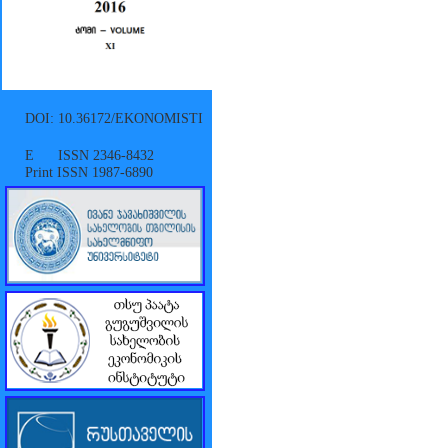
DOI: 10.36172/EKONOMISTI
E ISSN 2346-8432
Print ISSN 1987-6890