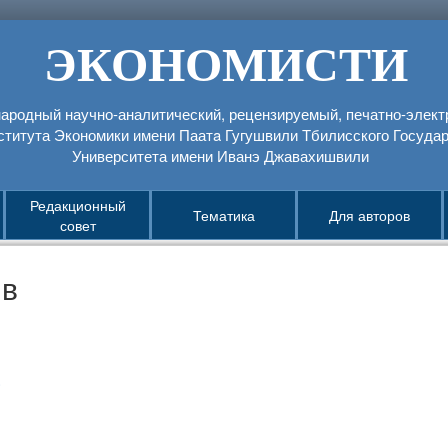
ЭКОНОМИСТИ
родный научно-аналитический, рецензируемый, печатно-элек
ститута Экономики имени Паатa Гугушвили Тбилисского Государ
Университета имени Иванэ Джавахишвили
Редакционный
Тематика
Для авторов
совет
ив
1
3
1