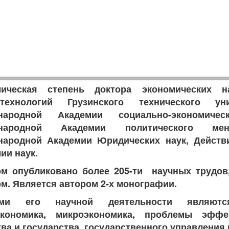
1
3
2
1
мическая степень доктора экономических н
стехнологий Грузинского технического уни
народной Академии социально-экономичес
народной Академии политического мене
народной Академии Юридических наук, Действ
ии наук.
м опубликовано более 205-ти научных трудов,
м. Является автором 2-х монографии.
ми его научной деятельности являются
экономика, микроэкономика, проблемы эффе
ва и государства, государственного управления