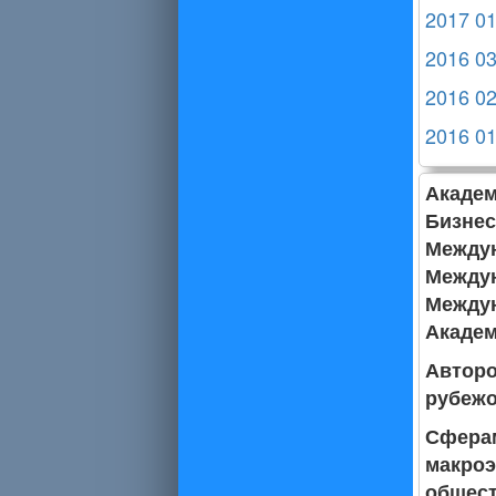
2017 0
2016 0
2016 0
2016 0
Акаде
Бизне
Между
Между
Между
Академ
Авторо
рубежо
Сфера
макро
общест