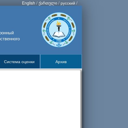
English
/
ქართული
/
русский
/
тронный
ственного
Система оценки
Архив