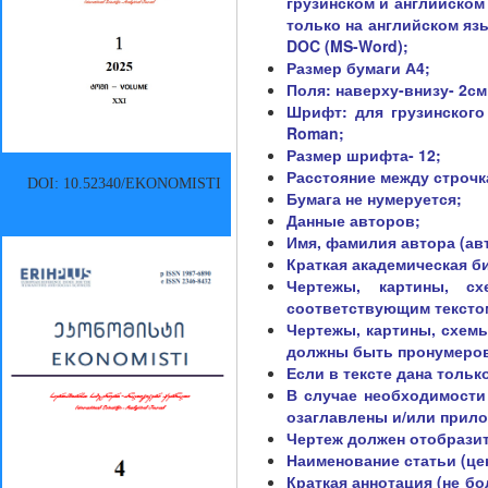
грузинском и английском
только на английском яз
DOC (MS-Word);
Размер бумаги А4;
Поля: наверху-внизу- 2см;
Шрифт: для грузинского 
Roman;
Размер шрифта- 12;
Расстояние между строчка
DOI: 10.52340/EKONOMISTI
Бумага не нумеруется;
Данные авторов;
Имя, фамилия автора (ав
Краткая академическая би
Чертежы, картины, с
соответствующим тексто
Чертежы, картины, схемы
должны быть пронумеро
Если в тексте дана тольк
В случае необходимости
озаглавлены и/или прило
Чертеж должен отобразить
Наименование статьи (це
Краткая аннотация (не бол