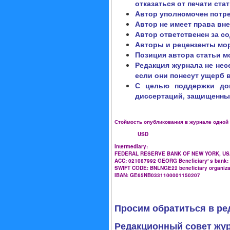
отказаться от печати стат
Автор уполномочен потре
Автор не имеет права вн
Автор ответственен за с
Авторы и рецензенты мор
Позиция автора статьи м
Редакция журнала не нес
если они понесут ущерб 
С целью поддержки док
диссертаций, защищенных
Стоймость опубликования в журнале одной 
USD
Intermediary:
FEDERAL RESERVE BANK OF NEW YORK, US
ACC: 021087992 GEORG Beneficiary′ s bank
SWIFT CODE: BNLNGE22 beneficiary organiza
IBAN: GE65NB0331100001150207
Просим обратиться в р
Редакционный совет жур