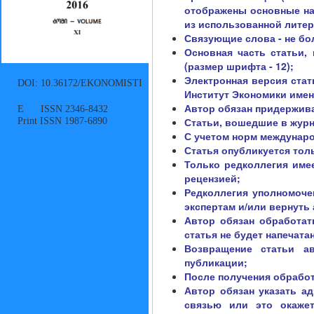
отображены основные нау
из использованной литер
Связующие слова - не боле
Основная часть статьи, 
(размер шрифта - 12)
;
Электронная версия стат
DOI: 10.36172/EKONOMISTI
Институт Экономики имени
Автор обязан придержива
E ISSN 2346-8432
Print ISSN 1987-6890
Статьи, вошедшие в журн
С учетом норм междунар
Статья опубликуется тол
Только редколлегия имее
рецензией;
Редколлегия уполномочен
экспертам и/или вернуть
Автор обязан обработат
статья не будет напечата
Возвращение статьи а
публикации;
После получения обработ
Автор обязан указать а
связью или это окажет