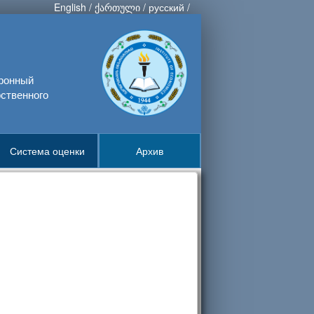
English
/
ქართული
/
русский
/
тронный
ственного
Система оценки
Архив