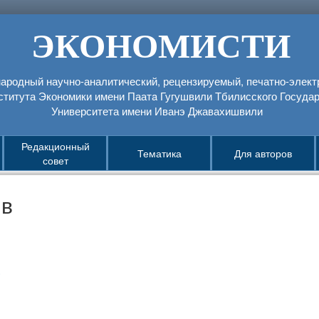
ЭКОНОМИСТИ
родный научно-аналитический, рецензируемый, печатно-элек
ститута Экономики имени Паатa Гугушвили Тбилисского Государ
Университета имени Иванэ Джавахишвили
Редакционный
Тематика
Для авторов
совет
ив
1
3
1